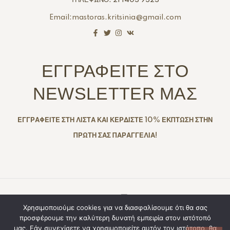
Email:mastoras.kritsinia@gmail.com
ΕΓΓΡΑΦΕΙΤΕ ΣΤΟ
NEWSLETTER ΜΑΣ
ΕΓΓΡΑΦΕΙΤΕ ΣΤΗ ΛΙΣΤΑ ΚΑΙ ΚΕΡΔΙΣΤΕ 10% ΕΚΠΤΩΣΗ ΣΤΗΝ
ΠΡΩΤΗ ΣΑΣ ΠΑΡΑΓΓΕΛΙΑ!
Copyright © 2025. Created By
All Rights
Χρησιμοποιούμε cookies για να διασφαλίσουμε ότι θα σας
προσφέρουμε την καλύτερη δυνατή εμπειρία στον ιστότοπό
Reserved
μας. Εάν συνεχίσετε να χρησιμοποιείτε αυτόν τον ιστότοπο, θα