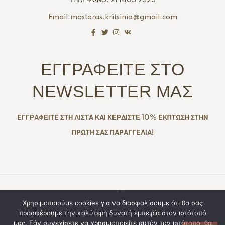
Email:mastoras.kritsinia@gmail.com
ΕΓΓΡΑΦΕΙΤΕ ΣΤΟ
NEWSLETTER ΜΑΣ
ΕΓΓΡΑΦΕΙΤΕ ΣΤΗ ΛΙΣΤΑ ΚΑΙ ΚΕΡΔΙΣΤΕ 10% ΕΚΠΤΩΣΗ ΣΤΗΝ
ΠΡΩΤΗ ΣΑΣ ΠΑΡΑΓΓΕΛΙΑ!
Copyright © 2025. Created By
All Rights
Χρησιμοποιούμε cookies για να διασφαλίσουμε ότι θα σας
προσφέρουμε την καλύτερη δυνατή εμπειρία στον ιστότοπό
Reserved
μας. Εάν συνεχίσετε να χρησιμοποιείτε αυτόν τον ιστότοπο, θα