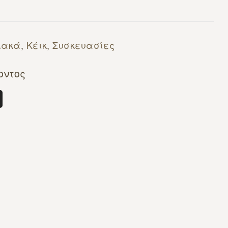
ιακά
,
Κέικ
,
Συσκευασίες
οντος