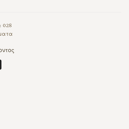
ς:
028
ματα
οντος