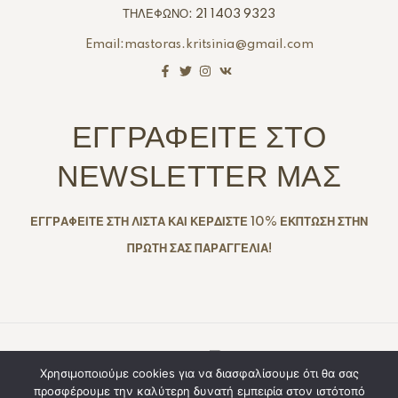
ΤΗΛΕΦΩΝΟ: 21 1403 9323
Email:mastoras.kritsinia@gmail.com
ΕΓΓΡΑΦΕΙΤΕ ΣΤΟ
NEWSLETTER ΜΑΣ
ΕΓΓΡΑΦΕΙΤΕ ΣΤΗ ΛΙΣΤΑ ΚΑΙ ΚΕΡΔΙΣΤΕ 10% ΕΚΠΤΩΣΗ ΣΤΗΝ
ΠΡΩΤΗ ΣΑΣ ΠΑΡΑΓΓΕΛΙΑ!
Copyright © 2025. Created By
All Rights
Χρησιμοποιούμε cookies για να διασφαλίσουμε ότι θα σας
προσφέρουμε την καλύτερη δυνατή εμπειρία στον ιστότοπό
Reserved