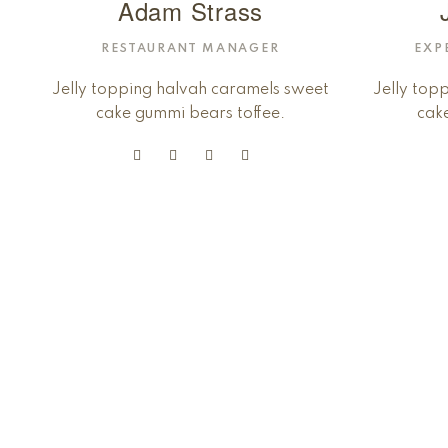
Adam Strass
RESTAURANT MANAGER
EXP
Jelly topping halvah caramels sweet
Jelly top
cake gummi bears toffee.
cak