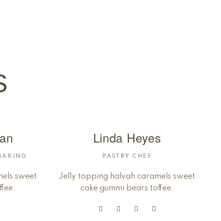
S
an
Linda Heyes
MAKING
PASTRY CHEF
mels sweet
Jelly topping halvah caramels sweet
fee.
cake gummi bears toffee.